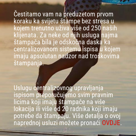
Čestitamo vam na preduzetom prvom
koraku ka svijetu štampe bez stresa u
kojem trenutno uživa više od 250 naših
klijenata. Za neke od njih usluga najma
štampača bila je odskočna daska ka
centralizovanom sistemu ispisa u kojem
imaju apsolutan nadzor nad troškovima
štampanja.
Uslugu centralizovnog upravljanja
ispisom preporučujemo svim pravnim
licima koji imaju štampače na više
lokacija ili više od 20 radnika koji imaju
potrebe da štampaju. Više detalja o ovoj
naprednoj usluzi možete pronaći
OVDJE
.