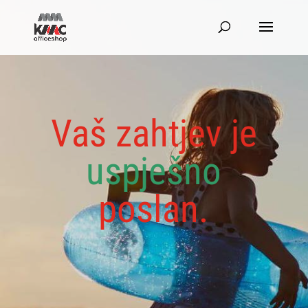
Vaš zahtjev je
uspješno
poslan.