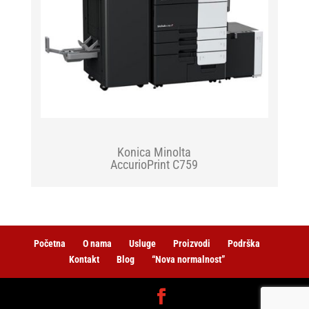
Konica Minolta
AccurioPrint C759
Početna
O nama
Usluge
Proizvodi
Podrška
Kontakt
Blog
“Nova normalnost”