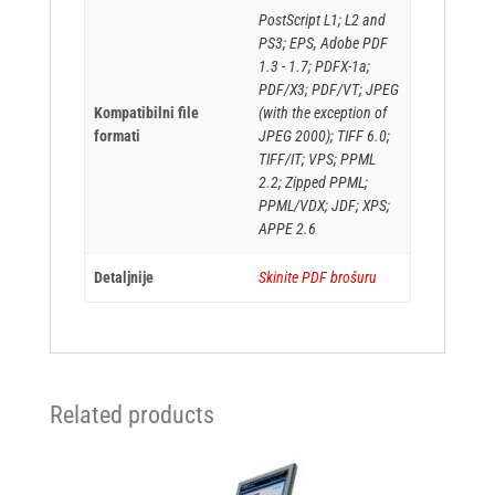
PostScript L1; L2 and
PS3; EPS, Adobe PDF
1.3 - 1.7; PDFX-1a;
PDF/X3; PDF/VT; JPEG
Kompatibilni file
(with the exception of
formati
JPEG 2000); TIFF 6.0;
TIFF/IT; VPS; PPML
2.2; Zipped PPML;
PPML/VDX; JDF; XPS;
APPE 2.6
Detaljnije
Skinite PDF brošuru
Related products