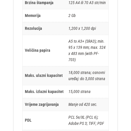
Brzina štampanja
125 A4 ili 70 A3 str/min
Memorija
2 Gb
Rezolucija
1,200 x 1,200 dpi
A5 to A3+ (SRA3); min.
95 x 139 mm; max. 324
Veličina papira
x 483 mm (with PF-
703)
18,000 strana; osnovni
Maks. ulazni kapacitet
uređaj: do 3,000 strana
Maks. izlazni kapacitet
15,000 strana
Vrijeme zagrijavanja
Manje od 420 sec.
PCL 5e/XL (PCL 6);
PDL
Adobe PS 3; TIFF; PDF