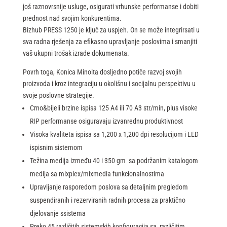
još raznovrsnije usluge, osigurati vrhunske performanse i dobiti
prednost nad svojim konkurentima.
Bizhub PRESS 1250 je ključ za uspjeh. On se može integrirsati u
sva radna rješenja za efikasno upravljanje poslovima i smanjiti
vaš ukupni trošak izrade dokumenata.
Povrh toga, Konica Minolta dosljedno potiče razvoj svojih
proizvoda i kroz integraciju u okolišnu i socijalnu perspektivu u
svoje poslovne strategije.
Crno&bijeli brzine ispisa 125 A4 ili 70 A3 str/min, plus visoke
RIP performanse osiguravaju izvanrednu produktivnost
Visoka kvaliteta ispisa sa 1,200 x 1,200 dpi resolucijom i LED
ispisnim sistemom
Težina medija između 40 i 350 gm sa podržanim katalogom
medija sa mixplex/mixmedia funkcionalnostima
Upravljanje rasporedom poslova sa detaljnim pregledom
suspendiranih i rezerviranih radnih procesa za praktično
djelovanje ssistema
Preko 45 različitih sistemskih konfiguracija sa različitim