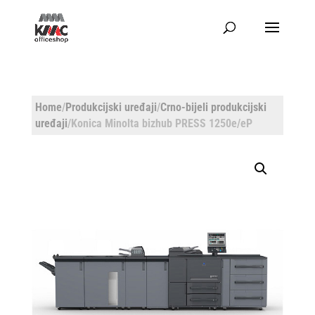
Home
/
Produkcijski uređaji
/
Crno-bijeli produkcijski
uređaji
/Konica Minolta bizhub PRESS 1250e/eP