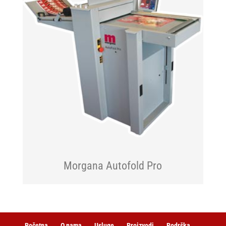
Morgana Autofold Pro
Početna
O nama
Usluge
Proizvodi
Podrška