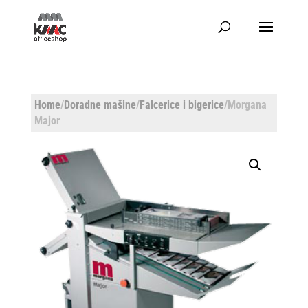
Home
/
Doradne mašine
/
Falcerice i bigerice
/Morgana
Major