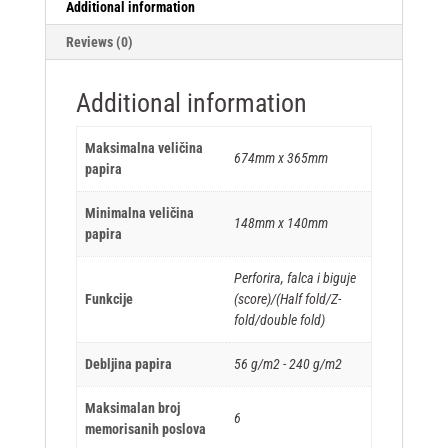
Additional information
Reviews (0)
Additional information
Maksimalna veličina
674mm x 365mm
papira
Minimalna veličina
148mm x 140mm
papira
Perforira, falca i biguje
Funkcije
(score)/(Half fold/Z-
fold/double fold)
Debljina papira
56 g/m2 - 240 g/m2
Maksimalan broj
6
memorisanih poslova