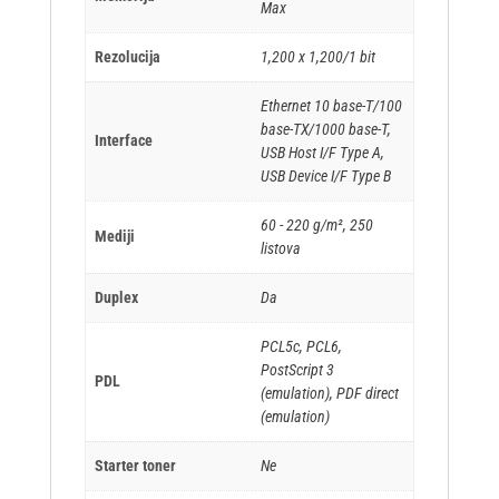
Max
Rezolucija
1,200 x 1,200/1 bit
Ethernet 10 base-T/100
base-TX/1000 base-T,
Interface
USB Host I/F Type A,
USB Device I/F Type B
60 - 220 g/m², 250
Mediji
listova
Duplex
Da
PCL5c, PCL6,
PostScript 3
PDL
(emulation), PDF direct
(emulation)
Starter toner
Ne