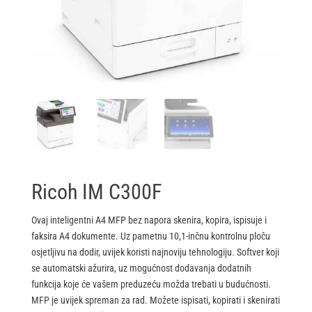
Ricoh IM C300F
Ovaj inteligentni A4 MFP bez napora skenira, kopira, ispisuje i
faksira A4 dokumente. Uz pametnu 10,1-inčnu kontrolnu ploču
osjetljivu na dodir, uvijek koristi najnoviju tehnologiju. Softver koji
se automatski ažurira, uz mogućnost dodavanja dodatnih
funkcija koje će vašem preduzeću možda trebati u budućnosti.
MFP je uvijek spreman za rad. Možete ispisati, kopirati i skenirati