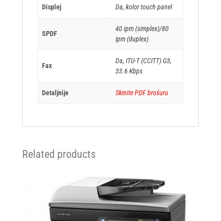
Displej
Da, kolor touch panel
40 ipm (simplex)/80
SPDF
ipm (duplex)
Da, ITU-T (CCITT) G3,
Fax
33.6 Kbps
Detaljnije
Skinite PDF brošuru
Related products