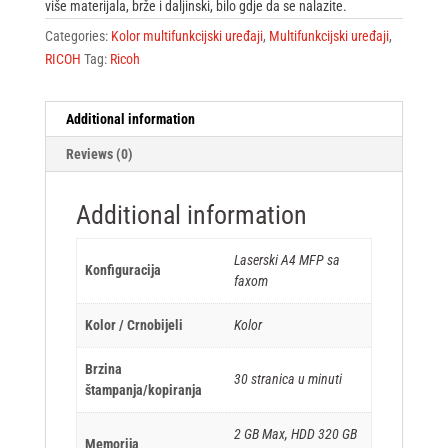
više materijala, brže i daljinski, bilo gdje da se nalazite.
Categories:
Kolor multifunkcijski uređaji
,
Multifunkcijski uređaji
,
RICOH
Tag:
Ricoh
Additional information
Reviews (0)
Additional information
Laserski A4 MFP sa
Konfiguracija
faxom
Kolor / Crnobijeli
Kolor
Brzina
30 stranica u minuti
štampanja/kopiranja
2 GB Max, HDD 320 GB
Memorija