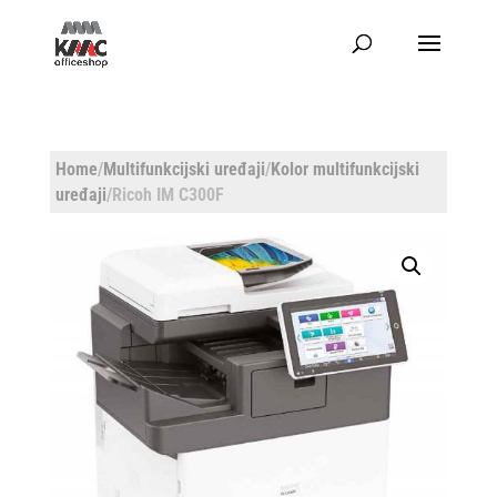
Home
/
Multifunkcijski uređaji
/
Kolor multifunkcijski
uređaji
/Ricoh IM C300F