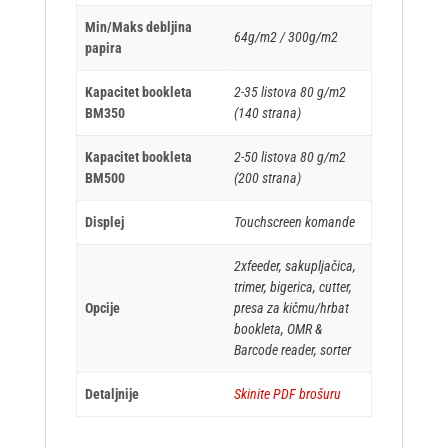
Min/Maks debljina
64g/m2 / 300g/m2
papira
Kapacitet bookleta
2-35 listova 80 g/m2
BM350
(140 strana)
Kapacitet bookleta
2-50 listova 80 g/m2
BM500
(200 strana)
Displej
Touchscreen komande
2xfeeder, sakupljačica,
trimer, bigerica, cutter,
Opcije
presa za kičmu/hrbat
bookleta, OMR &
Barcode reader, sorter
Detaljnije
Skinite PDF brošuru