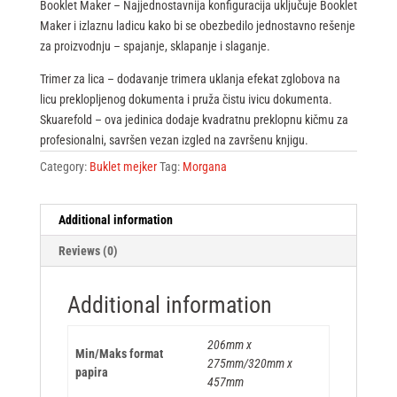
Booklet Maker – Najjednostavnija konfiguracija uključuje Booklet
Maker i izlaznu ladicu kako bi se obezbedilo jednostavno rešenje
za proizvodnju – spajanje, sklapanje i slaganje.
Trimer za lica – dodavanje trimera uklanja efekat zglobova na
licu preklopljenog dokumenta i pruža čistu ivicu dokumenta.
Skuarefold – ova jedinica dodaje kvadratnu preklopnu kičmu za
profesionalni, savršen vezan izgled na završenu knjigu.
Category:
Buklet mejker
Tag:
Morgana
Additional information
Reviews (0)
Additional information
206mm x
Min/Maks format
275mm/320mm x
papira
457mm