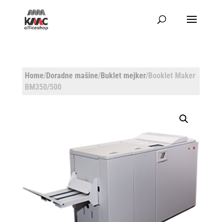
Home
/
Doradne mašine
/
Buklet mejker
/Booklet Maker
BM350/500