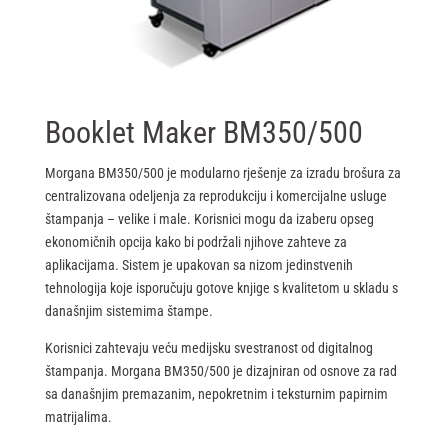
Booklet Maker BM350/500
Morgana BM350/500 je modularno rješenje za izradu brošura za
centralizovana odeljenja za reprodukciju i komercijalne usluge
štampanja – velike i male. Korisnici mogu da izaberu opseg
ekonomičnih opcija kako bi podržali njihove zahteve za
aplikacijama. Sistem je upakovan sa nizom jedinstvenih
tehnologija koje isporučuju gotove knjige s kvalitetom u skladu s
današnjim sistemima štampe.
Korisnici zahtevaju veću medijsku svestranost od digitalnog
štampanja. Morgana BM350/500 je dizajniran od osnove za rad
sa današnjim premazanim, nepokretnim i teksturnim papirnim
matrijalima.